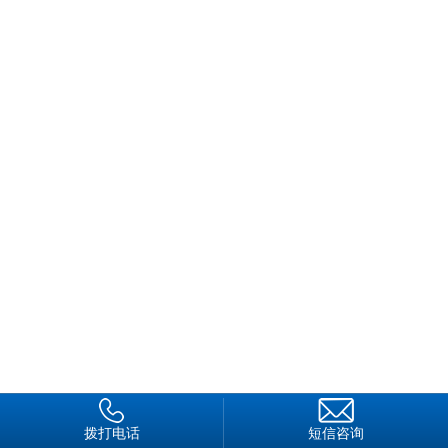
说中的女老总以这般姿态出现时，在记者的眼中，李春红与居然
是融为一体的。在交谈中，李春红的谦虚和健谈让记者更加深了
对她的敬佩，而采访中留给记者印象较深的一句话是：“公司的
成功改制带给员工的是一份欣喜，带给我的则是一份沉甸甸的责
任。”
山雨欲来风满楼
说起惠州保安服务有限公司就不得不提它的改制之路，作为
广东省家改制的保安企业，公司的“华丽转身”已经成为广东省保
安服务业的一面旗帜。
2013年5月24日，惠州市公安局党委决定对惠州市保安服务
公司进行整改，由市公安局控股经营，并与惠州市保安服务总公
司达成协议，市公安局控股60%，惠州市保安服务总公司控股
40%，组建惠州保安服务有限公司。2014年3月15日，公司部分
员工因对工资调整不满，引发了停工罢运事件，市公安局党委进
行了充分调研，认为这种公安机关既监管又经营的管理体制必须
拨打电话
短信咨询