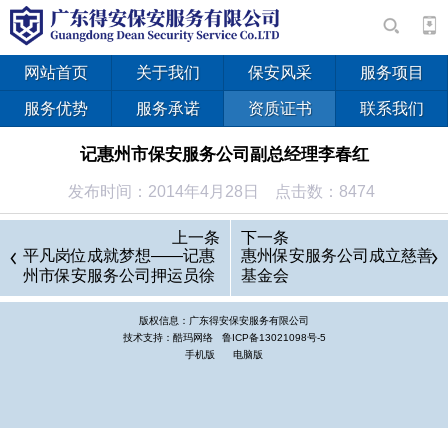
网站首页
关于我们
保安风采
服务项目
服务优势
服务承诺
资质证书
联系我们
记惠州市保安服务公司副总经理李春红
发布时间：2014年4月28日 点击数：8474
也许在其他行业中，女性作为企业老总、企业掌舵者的现象
上一条
下一条
已经司空见惯。但是，提起，人们脑海里首先出现的是训练有
平凡岗位成就梦想——记惠
惠州保安服务公司成立慈善
州市保安服务公司押运员徐
基金会
素、荷枪实弹、英姿挺拔的男子汉，印象里那是一个属于男人的
晟
职业。如果把天生温婉的女性放进这个行业中，似乎显得就有些
版权信息：广东得安保安服务有限公司
格格不入，让一位女性当企业的“总镖头”，更是一件难以想象的
技术支持：酷玛网络
鲁ICP备13021098号-5
手机版
电脑版
事。然而，一切皆有可能，广东惠州市保安服务公司副总经理李
春红，就是这样一位女性掌舵者。“粉面含春威不露，丹唇未启
笑先闻”，笑容满面、一头精干短发、一袭黑色服装，当这位传