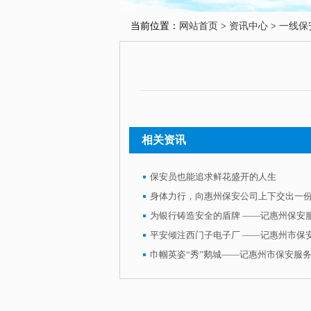
当前位置：
网站首页
>
资讯中心
>
一线保
4月14日上午，广东省惠州保安服
相关资讯
他的手上，启事上寻找的是一名在惠州
女孩，随后他开始留意身边走过的每一
保安员也能追求鲜花盛开的人生
身体力行，向惠州保安公司上下交出一
当天下午，王新正巡逻到车站贵宾
人启事上的女孩。王新正马上与女孩的
谢绝。他说：“你们兄妹团圆了，平安
◎ 上一篇：
平凡岗位成就梦想—
◎ 下一篇：
平安倾注西门子电子