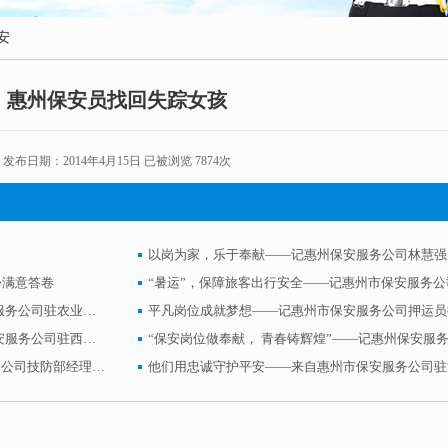
安
惠州保安员找回失踪女孩
发布日期：2014年4月15日
已被浏览 7874次
务公司驻惠州火车站保安员王新正在广场值班巡逻，一张寻人启事
失踪的一个女孩。拿到启事后，王新正决定尽自己的力量帮助找
个人。
以岗为家，乐于奉献——记惠州保安服务公司林慧强
份满意答卷
通道时，发现一女孩与失踪女孩极为相像，上前询问。经证实，
为银行铸造安全的盾牌 ——记惠州保安服务公司驻农业银行惠州分行保安中队
平凡岗位成就梦想——记惠州市保安服务公司押运员
哥哥取得了联系。女孩哥哥赶来时，拿出现金表示感谢，被王新
平安倾注西门子电子厂 ——记惠州市保安服务公司驻西门子惠州电子厂人防保安部
了，就是我最大的快乐！”（保安）
巾帼英姿“秀”鹅城——记惠州市保安服务公司技防部经理王彩霞
—记惠州市保安服务公司押运员徐晟
厂 ——记惠州市保安服务公司驻西门子惠州电子厂人防保安部