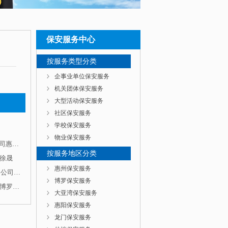
保安服务中心
按服务类型分类
企事业单位保安服务
机关团体保安服务
发到了
大型活动保安服务
回失踪
社区保安服务
学校保安服务
物业保安服务
“暑运”，保障旅客出行安全——记惠州市保安服务公司惠州火车站安检队
她正是寻
按服务地区分类
徐晟
正婉言
惠州保安服务
“保安岗位做奉献， 青春铸辉煌”——记惠州保安服务公司二大队大队长李琛斌
博罗保安服务
他们用忠诚守护平安——来自惠州市保安服务公司驻博罗县押运大队的报道
大亚湾保安服务
惠阳保安服务
龙门保安服务