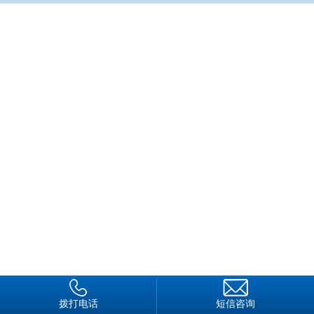
为“全区宣传工作先进个人”；2011年被惠州市公安局评为“全市
公安宣传工作先进个人”；2012年3月被惠州市总工会、惠州市
公安局、共青团惠州市委联合授予“全市优秀保安员”荣誉称号。
呕心沥血谱佳作，巾帼不让须眉
在刘巧玲速记的小本侧页，留有她多年的心灵印记：“作为
一名保卫惠州人民安全的保安员，我们骄傲，我们 一直在努
力，我们一直在向上，干，就 干出激情，写，就写出精
彩！”…………
从2002年至今，转眼之间，刘巧玲在惠州保安战线已经奋
斗了10个春秋。作为80后的她，早已不再是那 个满脸稚气、充
满天真幻想的小女孩。 她给人的印象是阳光、亲切，每一个接
触过她的人都会被她积很向上、乐观豁达的精神感染。她刚被分
到保 安大队办公室的时候才19岁，面对陌生的工作环境和工作
内容，非科班出身的她曾一头雾水，不禁暗暗发誓， “一切从头
学起”。为了尽快熟悉工作，进入角色，她利用业余时间学习保
拨打电话
短信咨询