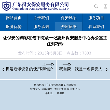
网站首页
关于我们
保安风采
服务项目
服务优势
服务承诺
资质证书
联系我们
让保安的精彩在笔下绽放一记惠州保安服务中心办公室主
任刘巧玲
发布时间：2013年5月8日 点击数：7803
刘巧玲，惠州保安服务中心办公室主任，2003年以来，刘
上一条
下一条
巧玲连续多年被评为“惠州市公安宣传工作先进个人”和本部门“优
押运通讯设备的使用和维护
我自豪，我是一名保安人
秀宣传工作者”；2005年，被《惠州日报》评为“优秀通讯员”；
2006至2010年，荣 获德州电视台“优秀通讯员二等奖”； 2006
版权信息：广东得安保安服务有限公司
年、2008年、2011年被《羊城晚报》评为“优秀通讯员”；2007
技术支持：酷玛网络
鲁ICP备13021098号-5
手机版
电脑版
年，被惠州市公安局评为“全市优秀保安队员”；2009年被惠州市
公安局评为“全能保安服务标兵”；2010年被惠州区委宣传部评