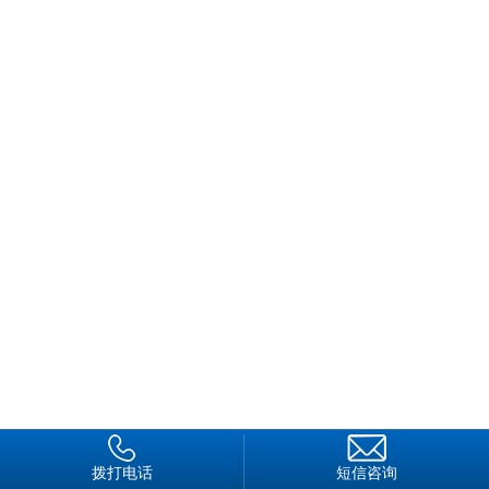
产妇和婴儿免受外界干扰。
这个医院是三甲医院，日常业务异常繁忙，往来的病人、家
属络绎不绝。次担任保安工作的红莲感到 有些新鲜，但又有些
茫然，很多地方还不懂，不知该从何下手。好在丈夫吴丰标当时
在广医二院做过一段时间的 保安，对医院的环境和安保工作较
为熟悉，因此每天吴丰标一下班就赶过来，在岗位上“传帮带”，
使王红莲很快熟悉了这份保安工作，并爱上了这个岗位。
王红莲发挥自身细心、耐心、热心的特质，把医院VIP产房
和婴儿房的保安工作做得十分到位。她认真做好 来访人员登
记，按时巡查病房，确保产房的安全和秩序，做好婴儿房的安全
守护。若是遇到有家属咨询问题时， 她总是能以良好的态度为
他们解答。有很多相同的问题，她每天可能要解释几十遍，但她
从来没有厌烦过，她的 工作态度深受产妇和家属的好评。妇产
科的护士们都对王红莲佩服不已。“红莲为人很不错，在医院里
人缘也很好，不管是医护人员还是后勤人员，都喜欢和他相处，
他做事情考虑很周到，责任心很强。有一次，因为工作关系，保
拨打电话
短信咨询