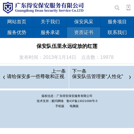
网站首页
关于我们
保安风采
服务项目
服务优势
服务承诺
资质证书
联系我们
保安队伍里永远绽放的红莲
发布时间：2013年1月14日 点击数：19978
王红莲是广东省惠州市保安服务公司的一名普通保安员，
上一条
下一条
2011年，来自广东河源的她在丈夫的带领下，加入了保安大家
请给保安多一些尊敬和正视
保安队伍管理要“人性化”
庭，并在这里演绎了她的曲折而又精彩的人生。
版权信息：广东得安保安服务有限公司
全心全意工作
技术支持：酷玛网络
鲁ICP备13021098号-5
手机版
电脑版
王红莲的个工作岗位是在惠州医学院附属二院担任保安员，
她和另外两名保安员负责该医院妇产科整层楼的安全和秩序，而
她则专门负责妇产科VIP产房和婴儿区，她的工作 职责就是确保