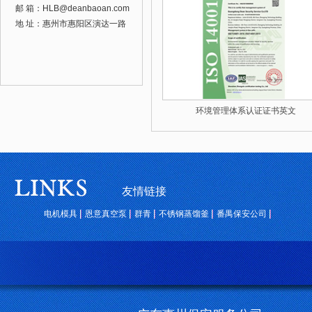
邮 箱：
HLB@deanbaoan.com
地 址：惠州市惠阳区演达一路
环境管理体系认证证书英文
友情链接
电机模具
恩意真空泵
群青
不锈钢蒸馏釜
番禺保安公司